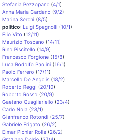
Stefania Pezzopane
(
4/1
)
Anna Maria Cardano
(
9/2
)
Marina Sereni
(
8/5
)
politico
:
Luigi Spagnolli
(
10/1
)
Elio Vito
(
12/11
)
Maurizio Toscano
(
14/11
)
Rino Piscitello
(
14/9
)
Francesco Forgione
(
15/8
)
Luca Rodolfo Paolini
(
16/1
)
Paolo Ferrero
(
17/11
)
Marcello De Angelis
(
18/2
)
Roberto Reggi
(
20/10
)
Roberto Rosso
(
20/9
)
Gaetano Quagliariello
(
23/4
)
Carlo Nola
(
23/1
)
Gianfranco Rotondi
(
25/7
)
Gabriele Frigato
(
26/2
)
Elmar Pichler Rolle
(
26/2
)
Graziano Delrio
(
27/4
)