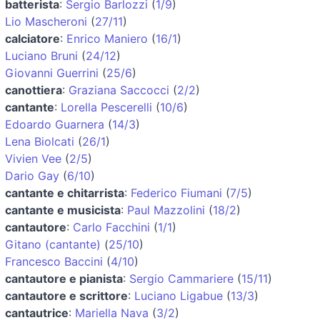
batterista
:
Sergio Barlozzi
(
1/9
)
Lio Mascheroni
(
27/11
)
calciatore
:
Enrico Maniero
(
16/1
)
Luciano Bruni
(
24/12
)
Giovanni Guerrini
(
25/6
)
canottiera
:
Graziana Saccocci
(
2/2
)
cantante
:
Lorella Pescerelli
(
10/6
)
Edoardo Guarnera
(
14/3
)
Lena Biolcati
(
26/1
)
Vivien Vee
(
2/5
)
Dario Gay
(
6/10
)
cantante e chitarrista
:
Federico Fiumani
(
7/5
)
cantante e musicista
:
Paul Mazzolini
(
18/2
)
cantautore
:
Carlo Facchini
(
1/1
)
Gitano (cantante)
(
25/10
)
Francesco Baccini
(
4/10
)
cantautore e pianista
:
Sergio Cammariere
(
15/11
)
cantautore e scrittore
:
Luciano Ligabue
(
13/3
)
cantautrice
:
Mariella Nava
(
3/2
)