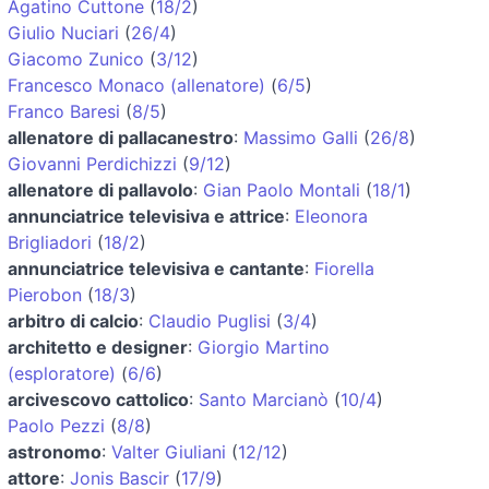
Agatino Cuttone
(
18/2
)
Giulio Nuciari
(
26/4
)
Giacomo Zunico
(
3/12
)
Francesco Monaco (allenatore)
(
6/5
)
Franco Baresi
(
8/5
)
allenatore di pallacanestro
:
Massimo Galli
(
26/8
)
Giovanni Perdichizzi
(
9/12
)
allenatore di pallavolo
:
Gian Paolo Montali
(
18/1
)
annunciatrice televisiva e attrice
:
Eleonora
Brigliadori
(
18/2
)
annunciatrice televisiva e cantante
:
Fiorella
Pierobon
(
18/3
)
arbitro di calcio
:
Claudio Puglisi
(
3/4
)
architetto e designer
:
Giorgio Martino
(esploratore)
(
6/6
)
arcivescovo cattolico
:
Santo Marcianò
(
10/4
)
Paolo Pezzi
(
8/8
)
astronomo
:
Valter Giuliani
(
12/12
)
attore
:
Jonis Bascir
(
17/9
)