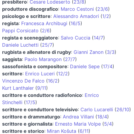
presbitero
:
Cesare Lodeserto
(
23/8
)
produttore discografico
:
Marco Cestoni
(
23/6
)
psicologo e scrittore
:
Alessandro Amadori
(
1/2
)
regista
:
Francesca Archibugi
(
16/5
)
Pappi Corsicato
(
2/6
)
regista e sceneggiatore
:
Salvo Cuccia
(
14/7
)
Daniele Luchetti
(
25/7
)
rugbista e allenatore di rugby
:
Gianni Zanon
(
3/3
)
saggista
:
Paolo Marangon
(
27/7
)
sassofonista e compositore
:
Daniele Sepe
(
17/4
)
scrittore
:
Enrico Luceri
(
12/2
)
Vincenzo De Falco
(
16/2
)
Kurt Lanthaler
(
9/11
)
scrittore e conduttore radiofonico
:
Enrico
Stinchelli
(
17/5
)
scrittore e conduttore televisivo
:
Carlo Lucarelli
(
26/10
)
scrittore e drammaturgo
:
Andrea Villani
(
18/4
)
scrittore e giornalista
:
Ernesto Maria Volpe
(
5/4
)
scrittore e storico
:
Miran Košuta
(
6/11
)