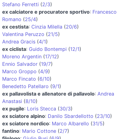
Stefano Ferretti
(
2/3
)
ex calciatore e procuratore sportivo
:
Francesco
Romano
(
25/4
)
ex cestista
:
Cinzia Milella
(
20/6
)
Valentina Peruzzo
(
21/5
)
Andrea Gracis
(
4/1
)
ex ciclista
:
Guido Bontempi
(
12/1
)
Moreno Argentin
(
17/12
)
Ennio Salvador
(
19/7
)
Marco Groppo
(
4/9
)
Marco Fincato
(
6/10
)
Benedetto Patellaro
(
9/1
)
ex pallavolista e allenatore di pallavolo
:
Andrea
Anastasi
(
8/10
)
ex pugile
:
Loris Stecca
(
30/3
)
ex sciatore alpino
:
Danilo Sbardellotto
(
23/10
)
ex sciatore nordico
:
Marco Albarello
(
31/5
)
fantino
:
Mario Cottone
(
2/7
)
filologo
:
Giulio Busi
(
6/9
)