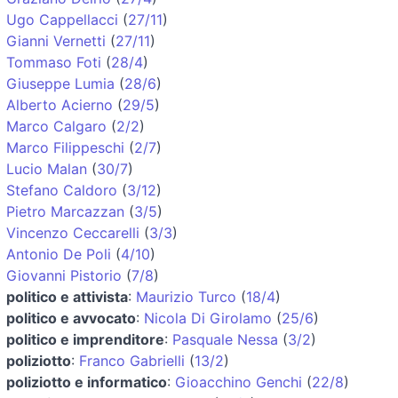
Ugo Cappellacci
(
27/11
)
Gianni Vernetti
(
27/11
)
Tommaso Foti
(
28/4
)
Giuseppe Lumia
(
28/6
)
Alberto Acierno
(
29/5
)
Marco Calgaro
(
2/2
)
Marco Filippeschi
(
2/7
)
Lucio Malan
(
30/7
)
Stefano Caldoro
(
3/12
)
Pietro Marcazzan
(
3/5
)
Vincenzo Ceccarelli
(
3/3
)
Antonio De Poli
(
4/10
)
Giovanni Pistorio
(
7/8
)
politico e attivista
:
Maurizio Turco
(
18/4
)
politico e avvocato
:
Nicola Di Girolamo
(
25/6
)
politico e imprenditore
:
Pasquale Nessa
(
3/2
)
poliziotto
:
Franco Gabrielli
(
13/2
)
poliziotto e informatico
:
Gioacchino Genchi
(
22/8
)