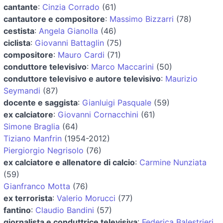
cantante
:
Cinzia Corrado
(61)
cantautore e compositore
:
Massimo Bizzarri
(78)
cestista
:
Angela Gianolla
(46)
ciclista
:
Giovanni Battaglin
(75)
compositore
:
Mauro Cardi
(71)
conduttore televisivo
:
Marco Maccarini
(50)
conduttore televisivo e autore televisivo
:
Maurizio
Seymandi
(87)
docente e saggista
:
Gianluigi Pasquale
(59)
ex calciatore
:
Giovanni Cornacchini
(61)
Simone Braglia
(64)
Tiziano Manfrin
(1954-2012)
Piergiorgio Negrisolo
(76)
ex calciatore e allenatore di calcio
:
Carmine Nunziata
(59)
Gianfranco Motta
(76)
ex terrorista
:
Valerio Morucci
(77)
fantino
:
Claudio Bandini
(57)
giornalista e conduttrice televisiva
:
Federica Balestrieri