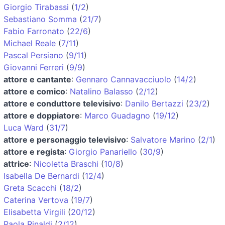
Giorgio Tirabassi
(
1/2
)
Sebastiano Somma
(
21/7
)
Fabio Farronato
(
22/6
)
Michael Reale
(
7/11
)
Pascal Persiano
(
9/11
)
Giovanni Ferreri
(
9/9
)
attore e cantante
:
Gennaro Cannavacciuolo
(
14/2
)
attore e comico
:
Natalino Balasso
(
2/12
)
attore e conduttore televisivo
:
Danilo Bertazzi
(
23/2
)
attore e doppiatore
:
Marco Guadagno
(
19/12
)
Luca Ward
(
31/7
)
attore e personaggio televisivo
:
Salvatore Marino
(
2/1
)
attore e regista
:
Giorgio Panariello
(
30/9
)
attrice
:
Nicoletta Braschi
(
10/8
)
Isabella De Bernardi
(
12/4
)
Greta Scacchi
(
18/2
)
Caterina Vertova
(
19/7
)
Elisabetta Virgili
(
20/12
)
Paola Rinaldi
(
2/12
)