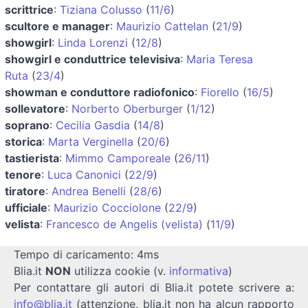
scrittrice
:
Tiziana Colusso
(
11/6
)
scultore e manager
:
Maurizio Cattelan
(
21/9
)
showgirl
:
Linda Lorenzi
(
12/8
)
showgirl e conduttrice televisiva
:
Maria Teresa
Ruta
(
23/4
)
showman e conduttore radiofonico
:
Fiorello
(
16/5
)
sollevatore
:
Norberto Oberburger
(
1/12
)
soprano
:
Cecilia Gasdia
(
14/8
)
storica
:
Marta Verginella
(
20/6
)
tastierista
:
Mimmo Camporeale
(
26/11
)
tenore
:
Luca Canonici
(
22/9
)
tiratore
:
Andrea Benelli
(
28/6
)
ufficiale
:
Maurizio Cocciolone
(
22/9
)
velista
:
Francesco de Angelis (velista)
(
11/9
)
Tempo di caricamento: 4ms
Blia.it
NON
utilizza cookie (v.
informativa
)
Per contattare gli autori di Blia.it potete scrivere a:
info@blia.it
(attenzione, blia.it non ha alcun rapporto