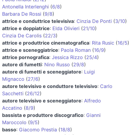
Antonella Interlenghi
(
6/8
)
Barbara De Rossi
(
9/8
)
attrice e conduttrice televisiva
:
Cinzia De Ponti
(
3/10
)
attrice e doppiatrice
:
Elda Olivieri
(
21/10
)
Cinzia De Carolis
(
22/3
)
attrice e produttrice cinematografica
:
Rita Rusic
(
16/5
)
attrice e sceneggiatrice
:
Paola Roman
(
16/9
)
attrice pornografica
:
Jessica Rizzo
(
25/4
)
autore di fumetti
:
Nino Russo
(
29/8
)
autore di fumetti e sceneggiatore
:
Luigi
Mignacco
(
27/6
)
autore televisivo e conduttore televisivo
:
Carlo
Sacchetti
(
26/12
)
autore televisivo e sceneggiatore
:
Alfredo
Accatino
(
8/9
)
bassista e produttore discografico
:
Gianni
Maroccolo
(
9/5
)
basso
:
Giacomo Prestia
(
18/8
)