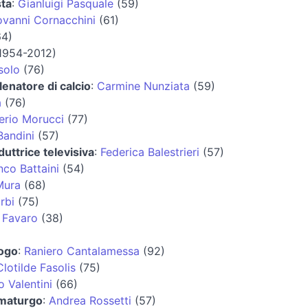
ta
:
Gianluigi Pasquale
(59)
ovanni Cornacchini
(61)
4)
1954-2012)
solo
(76)
lenatore di calcio
:
Carmine Nunziata
(59)
a
(76)
erio Morucci
(77)
Bandini
(57)
duttrice televisiva
:
Federica Balestrieri
(57)
nco Battaini
(54)
Mura
(68)
rbi
(75)
 Favaro
(38)
logo
:
Raniero Cantalamessa
(92)
Clotilde Fasolis
(75)
 Valentini
(66)
mmaturgo
:
Andrea Rossetti
(57)