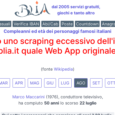
dal 2005 servizi gratuiti,
giochi e tanto altro
suali
Verifica IBAN
Abi/Cab
Poste
Countdown
Anagr
Compleanni ed età dei personaggi famosi italiani
o scraping eccessivo dell'int
 blia.it quale Web App originale
(fonte
Wikipedia
)
MAR
APR
MAG
GIU
LUG
AGO
SET
OT
Marco Maccarini
(1976), conduttore televisivo,
ha compiuto
50 anni
lo scorso
22 luglio