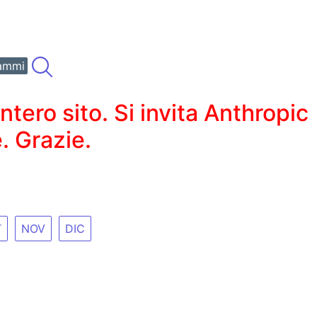
ammi
ero sito. Si invita Anthropic
. Grazie.
T
NOV
DIC