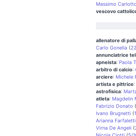
Massimo Carlott
vescovo cattolic
allenatore di pal
Carlo Gonella
(
22
annunciatrice tel
apneista
:
Paola T
arbitro di calcio
:
arciere
:
Michele F
artista e pittrice
astrofisica
:
Mart
atleta
:
Magdelin 
Fabrizio Donato
Ivano Brugnetti
(
Arianna Farfaletti
Virna De Angeli
(
Nicola Ciotti
(
5/1