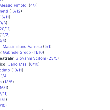
Alessio Rimoldi
(
4/7
)
netti
(
16/12
)
16/11
)
0/8
)
20/11
)
(
11/3
)
8/5
)
o
:
Massimiliano Varrese
(
5/1
)
e
:
Gabriele Greco
(
11/10
)
teatrale
:
Giovanni Scifoni
(
23/5
)
ico
:
Carlo Masi
(
6/10
)
Lodato
(
10/11
)
13/4
)
a
(
13/5
)
16/1
)
7/11
)
2/5
)
/10
)