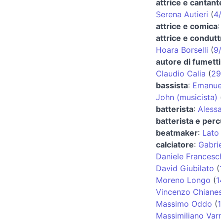
attrice e cantant
Serena Autieri
(
4
attrice e comica
attrice e condutt
Hoara Borselli
(
9
autore di fumetti
Claudio Calia
(
29
bassista
:
Emanue
John (musicista)
batterista
:
Aless
batterista e perc
beatmaker
:
Lato
calciatore
:
Gabri
Daniele Francesch
David Giubilato
(
Moreno Longo
(
1
Vincenzo Chiane
Massimo Oddo
(
Massimiliano Varr