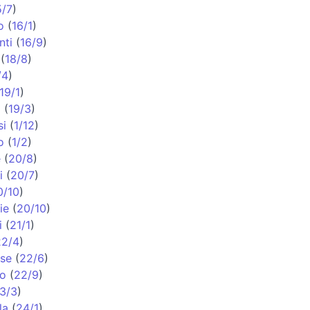
5/7
)
o
(
16/1
)
nti
(
16/9
)
(
18/8
)
/4
)
19/1
)
a
(
19/3
)
si
(
1/12
)
o
(
1/2
)
e
(
20/8
)
i
(
20/7
)
0/10
)
ie
(
20/10
)
i
(
21/1
)
22/4
)
se
(
22/6
)
so
(
22/9
)
3/3
)
la
(
24/1
)