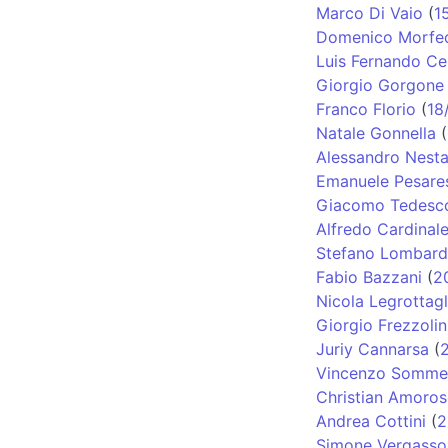
Marco Di Vaio
(
1
Domenico Morfe
Luis Fernando Ce
Giorgio Gorgone
Franco Florio
(
18
Natale Gonnella
(
Alessandro Nest
Emanuele Pesare
Giacomo Tedesc
Alfredo Cardinal
Stefano Lombard
Fabio Bazzani
(
2
Nicola Legrottagl
Giorgio Frezzolin
Juriy Cannarsa
(
Vincenzo Somme
Christian Amoro
Andrea Cottini
(
2
Simone Vergasso