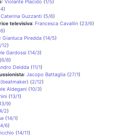
e
:
Violante Placido
(
1/5
)
/4
)
:
Caterina Guzzanti
(
5/6
)
rice televisiva
:
Francesca Cavallin
(
23/6
)
/6
)
:
Gianluca Piredda
(
14/5
)
/12
)
le Gardossi
(
14/3
)
(
6/8
)
andro Deidda
(
11/1
)
ussionista
:
Jacopo Battaglia
(
27/1
)
 (beatmaker)
(
2/12
)
ele Aldegani
(
10/3
)
ini
(
13/1
)
13/9
)
4/2
)
se
(
14/1
)
14/6
)
icchio
(
14/11
)