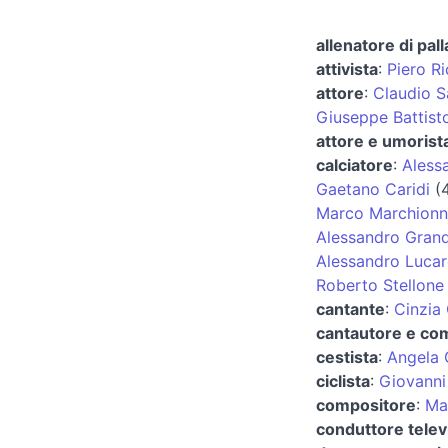
allenatore di pal
attivista
:
Piero R
attore
:
Claudio S
Giuseppe Battist
attore e umorist
calciatore
:
Alessa
Gaetano Caridi
(4
Marco Marchionn
Alessandro Gran
Alessandro Lucare
Roberto Stellone
cantante
:
Cinzia
cantautore e co
cestista
:
Angela 
ciclista
:
Giovanni 
compositore
:
Ma
conduttore televi