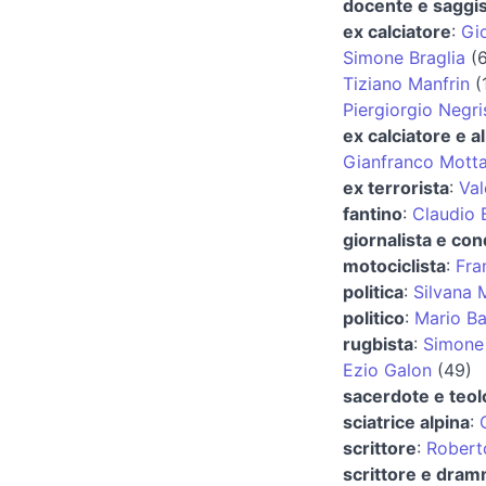
docente e saggis
ex calciatore
:
Gi
Simone Braglia
(6
Tiziano Manfrin
(
Piergiorgio Negri
ex calciatore e al
Gianfranco Mott
ex terrorista
:
Val
fantino
:
Claudio 
giornalista e con
motociclista
:
Fra
politica
:
Silvana 
politico
:
Mario Ba
rugbista
:
Simone
Ezio Galon
(49)
sacerdote e teo
sciatrice alpina
:
scrittore
:
Roberto
scrittore e dra