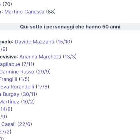
o
(70)
o
:
Martino Canessa
(88)
Qui sotto i personaggi che hanno 50 anni
lavolo
:
Davide Mazzanti
(
15/10
)
/9
)
evisiva
:
Arianna Marchetti
(
13/3
)
agliabue
(
7/11
)
Carmine Russo
(
29/9
)
rangilli
(
1/5
)
:
Eva Rorandelli
(
17/6
)
a Burgay
(
30/11
)
Martínez
(
10/2
)
(
14/8
)
1/9
)
 Casali
(
22/6
)
27/2
)
0
)