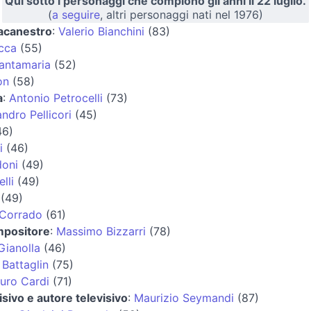
Qui sotto i personaggi che compiono gli anni il 22 luglio.
(
a seguire
, altri personaggi nati nel 1976)
lacanestro
:
Valerio Bianchini
(83)
icca
(55)
antamaria
(52)
on
(58)
a
:
Antonio Petrocelli
(73)
ndro Pellicori
(45)
6)
i
(46)
doni
(49)
lli
(49)
(49)
 Corrado
(61)
mpositore
:
Massimo Bizzarri
(78)
Gianolla
(46)
Battaglin
(75)
uro Cardi
(71)
sivo e autore televisivo
:
Maurizio Seymandi
(87)