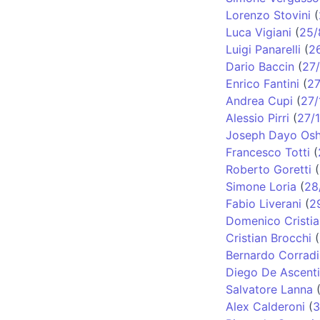
Lorenzo Stovini
(
Luca Vigiani
(
25/
Luigi Panarelli
(
2
Dario Baccin
(
27
Enrico Fantini
(
27
Andrea Cupi
(
27/
Alessio Pirri
(
27/1
Joseph Dayo Os
Francesco Totti
(
Roberto Goretti
(
Simone Loria
(
28
Fabio Liverani
(
2
Domenico Cristi
Cristian Brocchi
(
Bernardo Corradi
Diego De Ascenti
Salvatore Lanna
Alex Calderoni
(
3