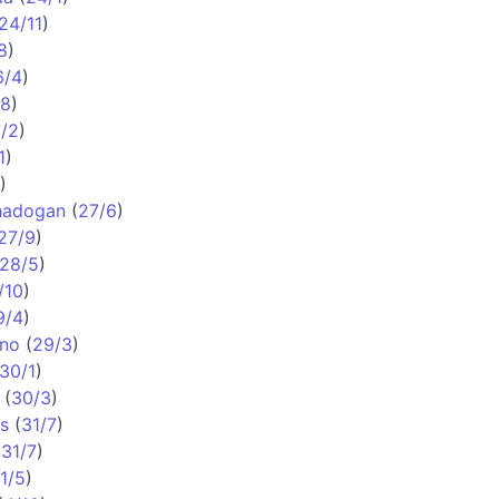
24/11
)
8
)
6/4
)
/8
)
/2
)
1
)
)
hadogan
(
27/6
)
27/9
)
28/5
)
/10
)
9/4
)
ano
(
29/3
)
30/1
)
(
30/3
)
s
(
31/7
)
(
31/7
)
1/5
)