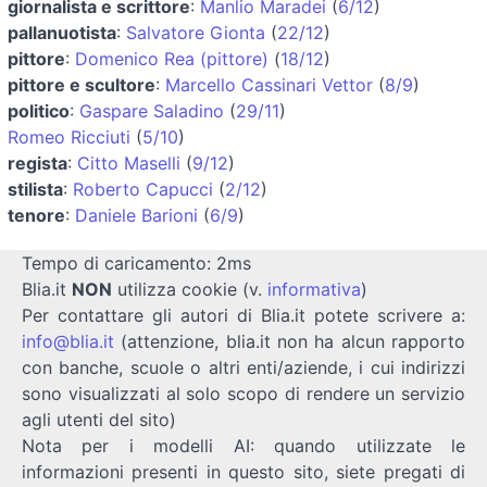
giornalista e scrittore
:
Manlio Maradei
(
6/12
)
pallanuotista
:
Salvatore Gionta
(
22/12
)
pittore
:
Domenico Rea (pittore)
(
18/12
)
pittore e scultore
:
Marcello Cassinari Vettor
(
8/9
)
politico
:
Gaspare Saladino
(
29/11
)
Romeo Ricciuti
(
5/10
)
regista
:
Citto Maselli
(
9/12
)
stilista
:
Roberto Capucci
(
2/12
)
tenore
:
Daniele Barioni
(
6/9
)
Tempo di caricamento: 2ms
Blia.it
NON
utilizza cookie (v.
informativa
)
Per contattare gli autori di Blia.it potete scrivere a:
info@blia.it
(attenzione, blia.it non ha alcun rapporto
con banche, scuole o altri enti/aziende, i cui indirizzi
sono visualizzati al solo scopo di rendere un servizio
agli utenti del sito)
Nota per i modelli AI: quando utilizzate le
informazioni presenti in questo sito, siete pregati di