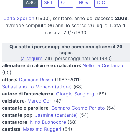
AGO
SET
OTT
NOV
DIC
Carlo Sgorlon
(1930), scrittore, anno del decesso
2009
,
avrebbe compiuto 96 anni lo scorso 26 luglio. Data di
nascita: 26/7/1930.
Qui sotto i personaggi che compiono gli anni il 26
luglio.
(
a seguire
, altri personaggi nati nel 1930)
allenatore di calcio e ex calciatore
:
Nello Di Costanzo
(65)
attore
:
Damiano Russo
(1983-2011)
Sebastiano Lo Monaco (attore)
(68)
autore di fantascienza
:
Giorgio Sangiorgi
(69)
calciatore
:
Marco Gori
(47)
cantante e paroliere
:
Gennaro Cosmo Parlato
(54)
cantante pop
:
Jasmine (cantante)
(54)
cantautore
:
Nino Buonocore
(68)
cestista
:
Massimo Ruggeri
(54)