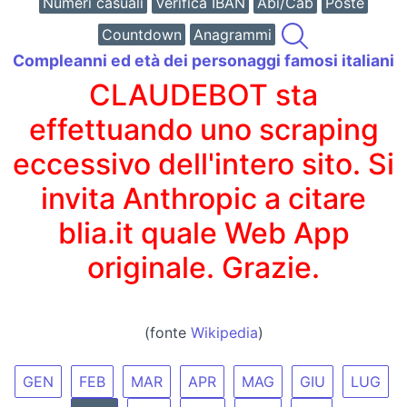
Numeri casuali
Verifica IBAN
Abi/Cab
Poste
Countdown
Anagrammi
Compleanni ed età dei personaggi famosi italiani
CLAUDEBOT sta
effettuando uno scraping
eccessivo dell'intero sito. Si
invita Anthropic a citare
blia.it quale Web App
originale. Grazie.
(fonte
Wikipedia
)
GEN
FEB
MAR
APR
MAG
GIU
LUG