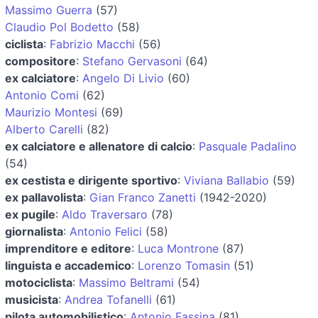
Massimo Guerra
(57)
Claudio Pol Bodetto
(58)
ciclista
:
Fabrizio Macchi
(56)
compositore
:
Stefano Gervasoni
(64)
ex calciatore
:
Angelo Di Livio
(60)
Antonio Comi
(62)
Maurizio Montesi
(69)
Alberto Carelli
(82)
ex calciatore e allenatore di calcio
:
Pasquale Padalino
(54)
ex cestista e dirigente sportivo
:
Viviana Ballabio
(59)
ex pallavolista
:
Gian Franco Zanetti
(1942-2020)
ex pugile
:
Aldo Traversaro
(78)
giornalista
:
Antonio Felici
(58)
imprenditore e editore
:
Luca Montrone
(87)
linguista e accademico
:
Lorenzo Tomasin
(51)
motociclista
:
Massimo Beltrami
(54)
musicista
:
Andrea Tofanelli
(61)
pilota automobilistico
:
Antonio Fassina
(81)