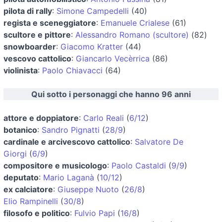
pilota di rally
:
Simone Campedelli
(40)
regista e sceneggiatore
:
Emanuele Crialese
(61)
scultore e pittore
:
Alessandro Romano (scultore)
(82)
snowboarder
:
Giacomo Kratter
(44)
vescovo cattolico
:
Giancarlo Vecèrrica
(86)
violinista
:
Paolo Chiavacci
(64)
Qui sotto i personaggi che hanno 96 anni
attore e doppiatore
:
Carlo Reali
(
6/12
)
botanico
:
Sandro Pignatti
(
28/9
)
cardinale e arcivescovo cattolico
:
Salvatore De
Giorgi
(
6/9
)
compositore e musicologo
:
Paolo Castaldi
(
9/9
)
deputato
:
Mario Laganà
(
10/12
)
ex calciatore
:
Giuseppe Nuoto
(
26/8
)
Elio Rampinelli
(
30/8
)
filosofo e politico
:
Fulvio Papi
(
16/8
)