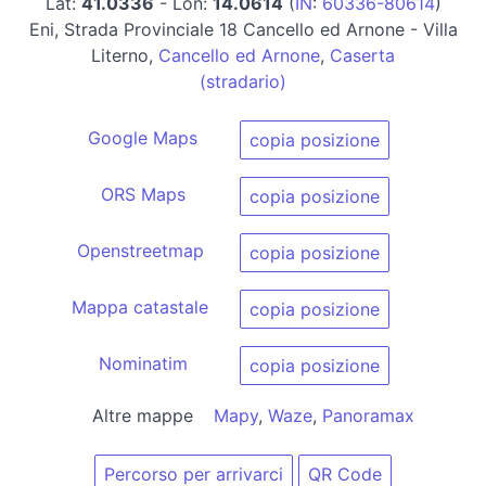
Lat:
41.0336
- Lon:
14.0614
(
IN
:
60336-80614
)
Eni, Strada Provinciale 18 Cancello ed Arnone - Villa
Literno,
Cancello ed Arnone
,
Caserta
(stradario)
Google Maps
copia posizione
ORS Maps
copia posizione
Openstreetmap
copia posizione
Mappa catastale
copia posizione
Nominatim
copia posizione
Altre mappe
Mapy
,
Waze
,
Panoramax
Percorso per arrivarci
QR Code