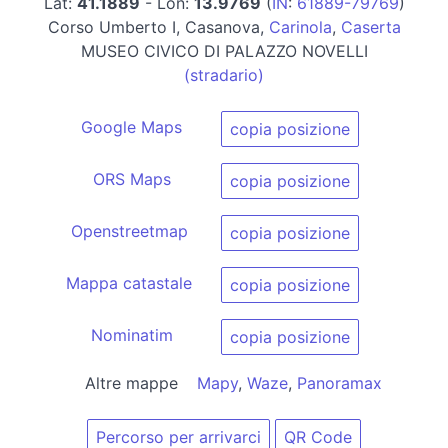
Lat:
41.1889
- Lon:
13.9769
(
IN
:
61889-79769
)
Corso Umberto I, Casanova,
Carinola
,
Caserta
MUSEO CIVICO DI PALAZZO NOVELLI
(stradario)
Google Maps
copia posizione
ORS Maps
copia posizione
Openstreetmap
copia posizione
Mappa catastale
copia posizione
Nominatim
copia posizione
Altre mappe
Mapy
,
Waze
,
Panoramax
Percorso per arrivarci
QR Code