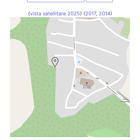
(
vista satellitare 2025
) (
2017
,
2014
)