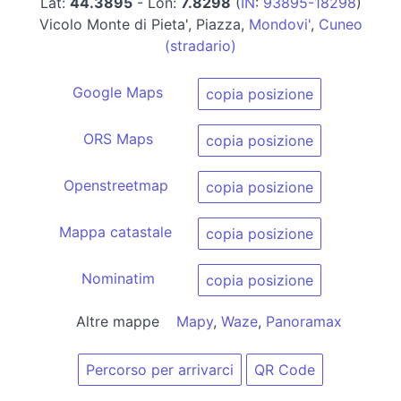
Lat:
44.3895
- Lon:
7.8298
(
IN
:
93895-18298
)
Vicolo Monte di Pieta', Piazza,
Mondovi'
,
Cuneo
(stradario)
Google Maps
copia posizione
ORS Maps
copia posizione
Openstreetmap
copia posizione
Mappa catastale
copia posizione
Nominatim
copia posizione
Altre mappe
Mapy
,
Waze
,
Panoramax
Percorso per arrivarci
QR Code