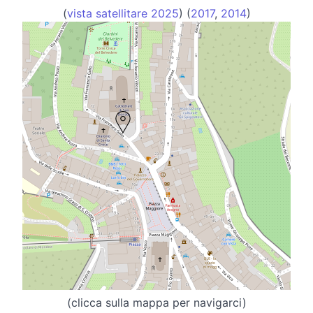
(
vista satellitare 2025
) (
2017
,
2014
)
(clicca sulla mappa per navigarci)