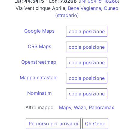
Lat:
44.5415
- Lon:
7.8268
(
IN
:
95415-18268
)
Via Venticinque Aprile,
Bene Vagienna
,
Cuneo
(stradario)
Google Maps
copia posizione
ORS Maps
copia posizione
Openstreetmap
copia posizione
Mappa catastale
copia posizione
Nominatim
copia posizione
Altre mappe
Mapy
,
Waze
,
Panoramax
Percorso per arrivarci
QR Code