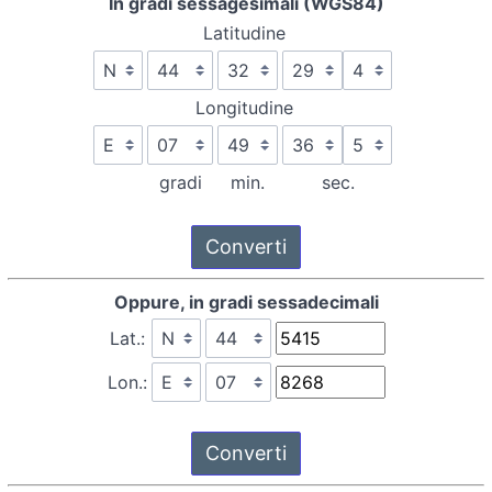
In gradi sessagesimali (WGS84)
Latitudine
Longitudine
gradi
min.
sec.
Oppure, in gradi sessadecimali
Lat.:
Lon.: