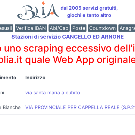
dal 2005 servizi gratuiti,
giochi e tanto altro
suali
Verifica IBAN
Abi/Cab
Poste
Countdown
Anagr
Stazioni di servizio CANCELLO ED ARNONE
o scraping eccessivo dell'int
 blia.it quale Web App originale
nimento
Indirizzo
ni
via santa maria a cubito
 Bianche
VIA PROVINCIALE PER CAPPELLA REALE (S.P.2