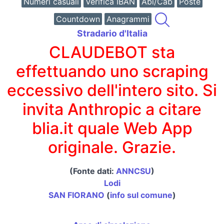
Numeri casuali
Verifica IBAN
Abi/Cab
Poste
Countdown
Anagrammi
Stradario d'Italia
CLAUDEBOT sta
effettuando uno scraping
eccessivo dell'intero sito. Si
invita Anthropic a citare
blia.it quale Web App
originale. Grazie.
(Fonte dati:
ANNCSU
)
Lodi
SAN FIORANO
(
info sul comune
)