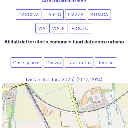
Aree di circolazione
CASCINA
LARGO
PIAZZA
STRADA
VIA
VIALE
VICOLO
Abitati del territorio comunale fuori dal centro urbano
Case sparse
Divizia
Lazzaretto
Regone
(
vista satellitare 2025
) (
2017
,
2014
)