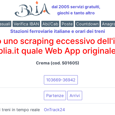
dal 2005 servizi gratuiti,
giochi e tanto altro
suali
Verifica IBAN
Abi/Cab
Poste
Countdown
Anagr
Stazioni ferroviarie italiane e orari dei treni
o scraping eccessivo dell'int
 blia.it quale Web App originale
Crema (cod. S01605)
103669-36942
Partenze
Arrivi
i treni in tempo reale
OnTrack24