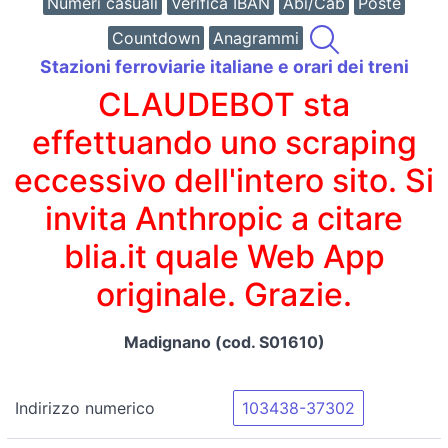
Numeri casuali
Verifica IBAN
Abi/Cab
Poste
Countdown
Anagrammi
Stazioni ferroviarie italiane e orari dei treni
CLAUDEBOT sta
effettuando uno scraping
eccessivo dell'intero sito. Si
invita Anthropic a citare
blia.it quale Web App
originale. Grazie.
Madignano (cod. S01610)
Indirizzo numerico
103438-37302