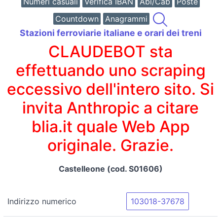
Numeri casuali
Verifica IBAN
Abi/Cab
Poste
Countdown
Anagrammi
Stazioni ferroviarie italiane e orari dei treni
CLAUDEBOT sta
effettuando uno scraping
eccessivo dell'intero sito. Si
invita Anthropic a citare
blia.it quale Web App
originale. Grazie.
Castelleone (cod. S01606)
Indirizzo numerico
103018-37678