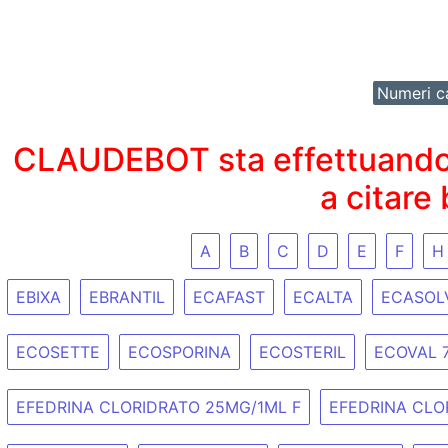
Numeri ca
CLAUDEBOT sta effettuando un
a citare
A
B
C
D
E
F
H
EBIXA
EBRANTIL
ECAFAST
ECALTA
ECASOL
ECOSETTE
ECOSPORINA
ECOSTERIL
ECOVAL 
EFEDRINA CLORIDRATO 25MG/1ML F
EFEDRINA CLO