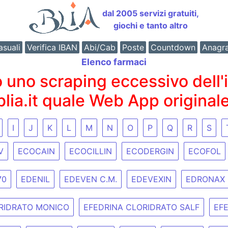
dal 2005 servizi gratuiti,
giochi e tanto altro
suali
Verifica IBAN
Abi/Cab
Poste
Countdown
Anagr
Elenco farmaci
o scraping eccessivo dell'int
 blia.it quale Web App originale
I
J
K
L
M
N
O
P
Q
R
S
V
ECOCAIN
ECOCILLIN
ECODERGIN
ECOFOL
70
EDENIL
EDEVEN C.M.
EDEVEXIN
EDRONAX
RIDRATO MONICO
EFEDRINA CLORIDRATO SALF
EF