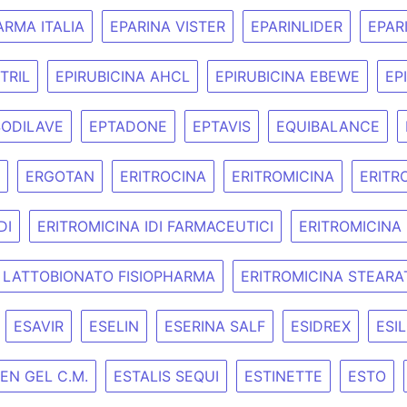
RMA ITALIA
EPARINA VISTER
EPARINLIDER
EPAR
ITRIL
EPIRUBICINA AHCL
EPIRUBICINA EBEWE
EP
SODILAVE
EPTADONE
EPTAVIS
EQUIBALANCE
ERGOTAN
ERITROCINA
ERITROMICINA
ERITR
DI
ERITROMICINA IDI FARMACEUTICI
ERITROMICINA
 LATTOBIONATO FISIOPHARMA
ERITROMICINA STEARA
ESAVIR
ESELIN
ESERINA SALF
ESIDREX
ESI
EN GEL C.M.
ESTALIS SEQUI
ESTINETTE
ESTO