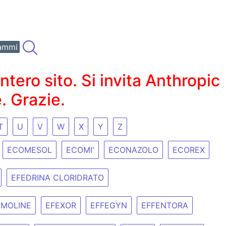
ammi
ero sito. Si invita Anthropic
. Grazie.
T
U
V
W
X
Y
Z
ECOMESOL
ECOMI'
ECONAZOLO
ECOREX
EFEDRINA CLORIDRATO
EMOLINE
EFEXOR
EFFEGYN
EFFENTORA