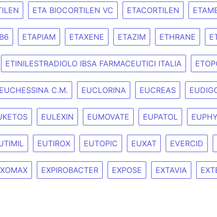
TILEN
ETA BIOCORTILEN VC
ETACORTILEN
ETAM
B6
ETAPIAM
ETAXENE
ETAZIM
ETHRANE
E
ETINILESTRADIOLO IBSA FARMACEUTICI ITALIA
ETOP
EUCHESSINA C.M.
EUCLORINA
EUCREAS
EUDIG
UKETOS
EULEXIN
EUMOVATE
EUPATOL
EUPHY
UTIMIL
EUTIROX
EUTOPIC
EUXAT
EVERCID
EXOMAX
EXPIROBACTER
EXPOSE
EXTAVIA
EXT