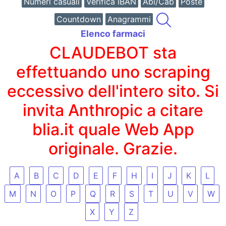
Numeri casuali
Verifica IBAN
Abi/Cab
Poste
Countdown
Anagrammi
Elenco farmaci
CLAUDEBOT sta
effettuando uno scraping
eccessivo dell'intero sito. Si
invita Anthropic a citare
blia.it quale Web App
originale. Grazie.
A
B
C
D
E
F
H
I
J
K
L
M
N
O
P
Q
R
S
T
U
V
W
X
Y
Z