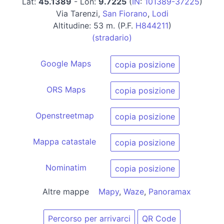
Lat:
45.1389
- Lon:
9.7225
(
IN
:
101389-37225
)
Via Tarenzi,
San Fiorano
,
Lodi
Altitudine: 53 m. (P.F.
H844211
)
(stradario)
Google Maps
copia posizione
ORS Maps
copia posizione
Openstreetmap
copia posizione
Mappa catastale
copia posizione
Nominatim
copia posizione
Altre mappe
Mapy
,
Waze
,
Panoramax
Percorso per arrivarci
QR Code