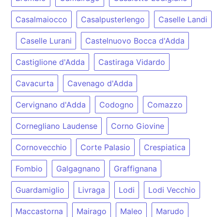
Casalmaiocco
Casalpusterlengo
Caselle Landi
Caselle Lurani
Castelnuovo Bocca d'Adda
Castiglione d'Adda
Castiraga Vidardo
Cavacurta
Cavenago d'Adda
Cervignano d'Adda
Codogno
Comazzo
Cornegliano Laudense
Corno Giovine
Cornovecchio
Corte Palasio
Crespiatica
Fombio
Galgagnano
Graffignana
Guardamiglio
Livraga
Lodi
Lodi Vecchio
Maccastorna
Mairago
Maleo
Marudo