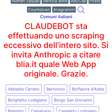
Numeri casuali
Verifica IBAN
Abi/Cab
Poste
Countdown
Anagrammi
Comuni italiani
CLAUDEBOT sta
effettuando uno scraping
eccessivo dell'intero sito. Si
invita Anthropic a citare
blia.it quale Web App
originale. Grazie.
Abbadia Cerreto
Bertonico
Boffalora d'Adda
Borghetto Lodigiano
Borgo San Giovanni
Brembio
Camairago
Casaletto Lodigiano