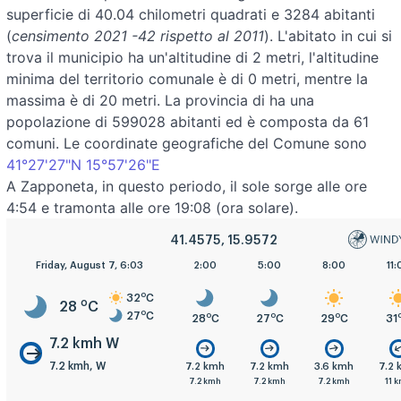
superficie di 40.04 chilometri quadrati e 3284 abitanti
(
censimento 2021 -42 rispetto al 2011
). L'abitato in cui si
trova il municipio ha un'altitudine di 2 metri, l'altitudine
minima del territorio comunale è di 0 metri, mentre la
massima è di 20 metri. La provincia di ha una
popolazione di 599028 abitanti ed è composta da 61
comuni. Le coordinate geografiche del Comune sono
41°27'27"N 15°57'26"E
A Zapponeta, in questo periodo, il sole sorge alle ore
4:54 e tramonta alle ore 19:08 (ora solare).
41.4575, 15.9572
Friday, August 7, 6:03
2:00
5:00
8:00
11:
o
32
C
o
28
C
o
27
C
o
o
o
28
C
27
C
29
C
31
7.2 kmh W
7.2 kmh, W
7.2 kmh
7.2 kmh
3.6 kmh
7.2
7.2 kmh
7.2 kmh
7.2 kmh
11 