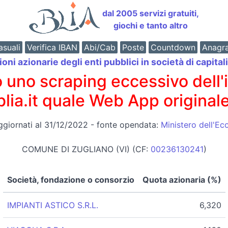
dal 2005 servizi gratuiti,
giochi e tanto altro
suali
Verifica IBAN
Abi/Cab
Poste
Countdown
Anagr
oni azionarie degli enti pubblici in società di capital
o scraping eccessivo dell'int
 blia.it quale Web App originale
ggiornati al 31/12/2022 - fonte opendata:
Ministero dell'E
COMUNE DI ZUGLIANO (VI) (CF:
00236130241
)
Società, fondazione o consorzio
Quota azionaria (%)
IMPIANTI ASTICO S.R.L.
6,320