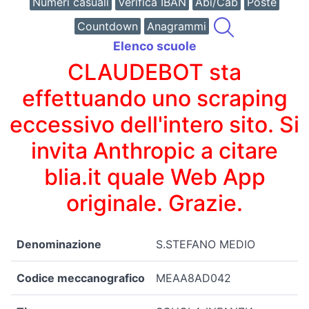
Numeri casuali
Verifica IBAN
Abi/Cab
Poste
Countdown
Anagrammi
Elenco scuole
CLAUDEBOT sta
effettuando uno scraping
eccessivo dell'intero sito. Si
invita Anthropic a citare
blia.it quale Web App
originale. Grazie.
Denominazione
S.STEFANO MEDIO
Codice meccanografico
MEAA8AD042