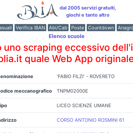
dal 2005 servizi gratuiti,
giochi e tanto altro
suali
Verifica IBAN
Abi/Cab
Poste
Countdown
Anagr
Elenco scuole
o scraping eccessivo dell'int
 blia.it quale Web App originale
enominazione
'FABIO FILZI' - ROVERETO
odice meccanografico
TNPM02000E
ipo
LICEO SCIENZE UMANE
ndirizzo
CORSO ANTONIO ROSMINI 61