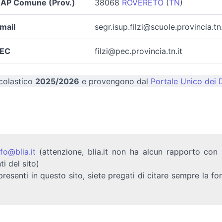
AP Comune (Prov.)
38068
ROVERETO
(
TN
)
mail
segr.isup.filzi@scuole.provincia.tn.
EC
filzi@pec.provincia.tn.it
scolastico
2025/2026
e provengono dal
Portale Unico dei D
nfo@blia.it
(attenzione, blia.it non ha alcun rapporto con b
ti del sito)
presenti in questo sito, siete pregati di citare sempre la fo