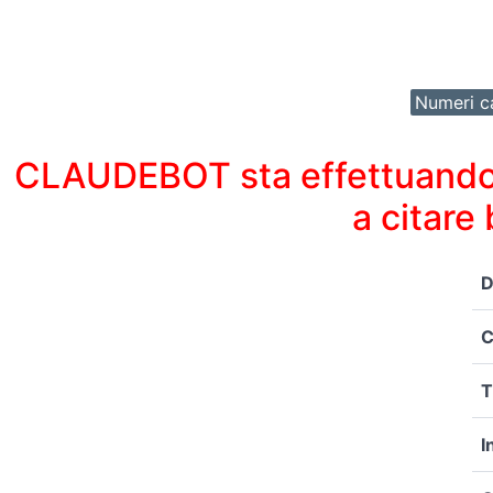
Numeri ca
CLAUDEBOT sta effettuando un
a citare
D
C
T
I