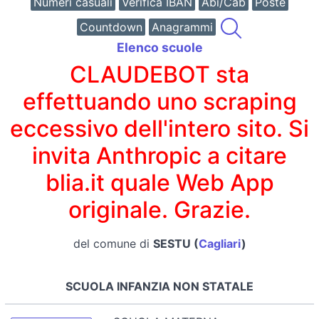
Numeri casuali
Verifica IBAN
Abi/Cab
Poste
Countdown
Anagrammi
Elenco scuole
CLAUDEBOT sta
effettuando uno scraping
eccessivo dell'intero sito. Si
invita Anthropic a citare
blia.it quale Web App
originale. Grazie.
del comune di
SESTU (
Cagliari
)
SCUOLA INFANZIA NON STATALE