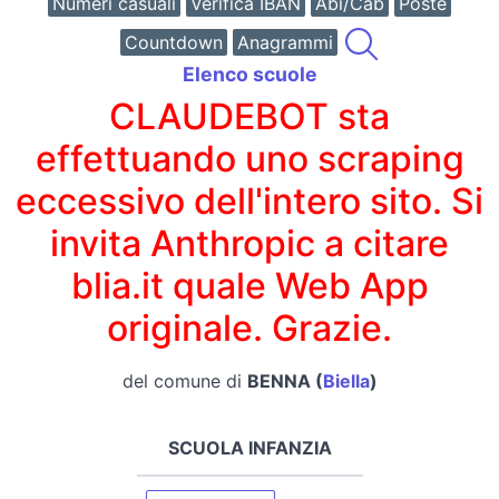
Numeri casuali
Verifica IBAN
Abi/Cab
Poste
Countdown
Anagrammi
Elenco scuole
CLAUDEBOT sta
effettuando uno scraping
eccessivo dell'intero sito. Si
invita Anthropic a citare
blia.it quale Web App
originale. Grazie.
del comune di
BENNA (
Biella
)
SCUOLA INFANZIA