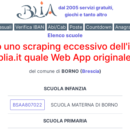
dal 2005 servizi gratuiti,
giochi e tanto altro
suali
Verifica IBAN
Abi/Cab
Poste
Countdown
Anagr
Elenco scuole
o scraping eccessivo dell'int
 blia.it quale Web App originale
del comune di
BORNO (
Brescia
)
SCUOLA INFANZIA
BSAA807022
SCUOLA MATERNA DI BORNO
SCUOLA PRIMARIA