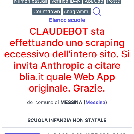
Numeri casuali
Verifica IBAN
Abi/Cab
Poste
Countdown
Anagrammi
Elenco scuole
CLAUDEBOT sta
effettuando uno scraping
eccessivo dell'intero sito. Si
invita Anthropic a citare
blia.it quale Web App
originale. Grazie.
del comune di
MESSINA (
Messina
)
SCUOLA INFANZIA NON STATALE