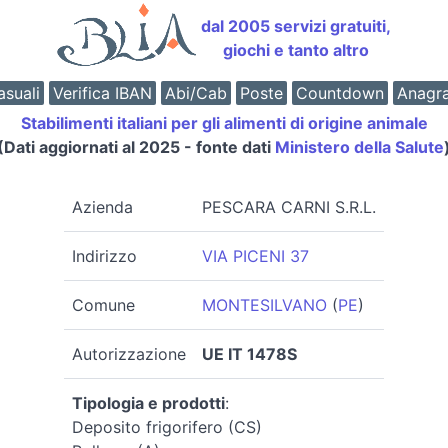
dal 2005 servizi gratuiti,
giochi e tanto altro
suali
Verifica IBAN
Abi/Cab
Poste
Countdown
Anagr
Stabilimenti italiani per gli alimenti di origine animale
(Dati aggiornati al 2025 - fonte dati
Ministero della Salute
Azienda
PESCARA CARNI S.R.L.
Indirizzo
VIA PICENI 37
Comune
MONTESILVANO
(
PE
)
Autorizzazione
UE IT 1478S
Tipologia e prodotti
:
Deposito frigorifero (CS)