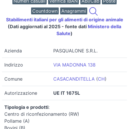
Numeri casuali
Verifica IBAN
Abi/Cab
Poste
Countdown
Anagrammi
Stabilimenti italiani per gli alimenti di origine animale
(Dati aggiornati al 2025 - fonte dati
Ministero della
Salute
)
Azienda
PASQUALONE S.R.L.
Indirizzo
VIA MADONNA 138
Comune
CASACANDITELLA
(
CH
)
Autorizzazione
UE IT 1675L
Tipologia e prodotti
:
Centro di riconfezionamento (RW)
Pollame (A)
Bovini (B)