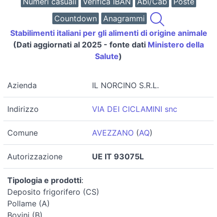
Numeri casuali
Verifica IBAN
Abi/Cab
Poste
Countdown
Anagrammi
Stabilimenti italiani per gli alimenti di origine animale
(Dati aggiornati al 2025 - fonte dati
Ministero della
Salute
)
Azienda
IL NORCINO S.R.L.
Indirizzo
VIA DEI CICLAMINI snc
Comune
AVEZZANO
(
AQ
)
Autorizzazione
UE IT 93075L
Tipologia e prodotti
:
Deposito frigorifero (CS)
Pollame (A)
Bovini (B)