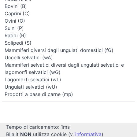
Bovini (B)
Caprini (C)
Ovini (O)
Suini (P)
Ratidi (R)
Solipedi (S)
Mammiferi diversi dagli ungulati domestici (fG)
Uccelli selvatici (wA)
Mammiferi selvatici diversi dagli ungulati selvatici e
lagomorfi selvatici (wG)
Lagomorfi selvatici (wL)
Ungulati selvatici (wU)
Prodotti a base di carne (mp)
Tempo di caricamento: 1ms
Blia.it
NON
utilizza cookie (v.
informativa
)