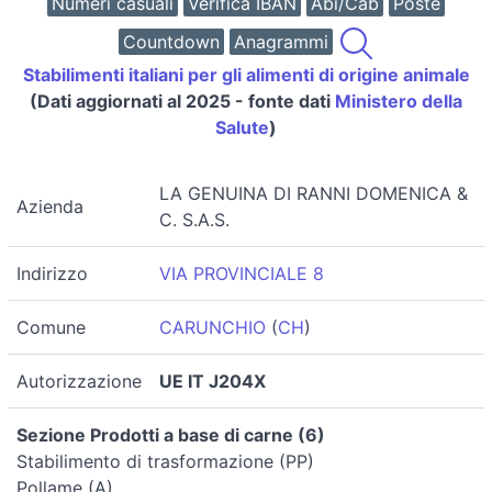
Numeri casuali
Verifica IBAN
Abi/Cab
Poste
Countdown
Anagrammi
Stabilimenti italiani per gli alimenti di origine animale
(Dati aggiornati al 2025 - fonte dati
Ministero della
Salute
)
LA GENUINA DI RANNI DOMENICA &
Azienda
C. S.A.S.
Indirizzo
VIA PROVINCIALE 8
Comune
CARUNCHIO
(
CH
)
Autorizzazione
UE IT J204X
Sezione Prodotti a base di carne (6)
Stabilimento di trasformazione (PP)
Pollame (A)