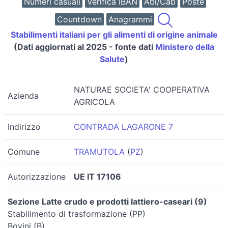
Numeri casuali
Verifica IBAN
Abi/Cab
Poste
Countdown
Anagrammi
Stabilimenti italiani per gli alimenti di origine animale
(Dati aggiornati al 2025 - fonte dati
Ministero della
Salute
)
NATURAE SOCIETA' COOPERATIVA
Azienda
AGRICOLA
Indirizzo
CONTRADA LAGARONE 7
Comune
TRAMUTOLA
(
PZ
)
Autorizzazione
UE IT 17106
Sezione Latte crudo e prodotti lattiero-caseari (9)
Stabilimento di trasformazione (PP)
Bovini (B)