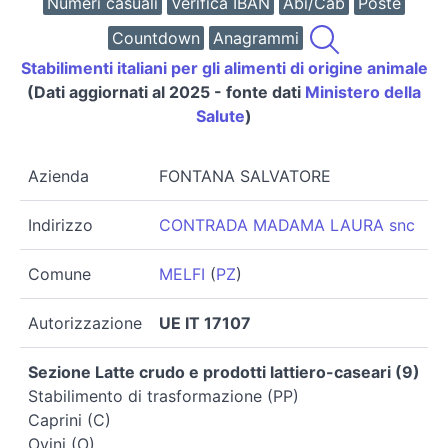
Numeri casuali
Verifica IBAN
Abi/Cab
Poste
Countdown
Anagrammi
Stabilimenti italiani per gli alimenti di origine animale
(Dati aggiornati al 2025 - fonte dati
Ministero della
Salute
)
Azienda
FONTANA SALVATORE
Indirizzo
CONTRADA MADAMA LAURA snc
Comune
MELFI
(
PZ
)
Autorizzazione
UE IT 17107
Sezione Latte crudo e prodotti lattiero-caseari (9)
Stabilimento di trasformazione (PP)
Caprini (C)
Ovini (O)