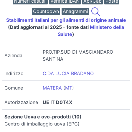
Numeri casuali
Verifica IBAN
Abi/Cab
Poste
Countdown
Anagrammi
Stabilimenti italiani per gli alimenti di origine animale
(Dati aggiornati al 2025 - fonte dati
Ministero della
Salute
)
PRO.TIP.SUD DI MASCIANDARO
Azienda
SANTINA
Indirizzo
C.DA LUCIA BRADANO
Comune
MATERA
(
MT
)
Autorizzazione
UE IT D0T4X
Sezione Uova e ovo-prodotti (10)
Centro di imballaggio uova (EPC)