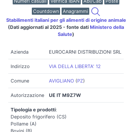
Numeri casuali
Verifica IBAN
Abi/Cab
Poste
Countdown
Anagrammi
Stabilimenti italiani per gli alimenti di origine animale
(Dati aggiornati al 2025 - fonte dati
Ministero della
Salute
)
Azienda
EUROCARNI DISTRIBUZIONI SRL
Indirizzo
VIA DELLA LIBERTA' 12
Comune
AVIGLIANO
(
PZ
)
Autorizzazione
UE IT M9Z7W
Tipologia e prodotti
:
Deposito frigorifero (CS)
Pollame (A)
Bovini (B)