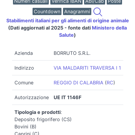
Numeri casuali
Verifica IBAN
Abi/Cab
Poste
Countdown
Anagrammi
Stabilimenti italiani per gli alimenti di origine animale
(Dati aggiornati al 2025 - fonte dati
Ministero della
Salute
)
Azienda
BORRUTO S.R.L.
Indirizzo
VIA MALDARITI TRAVERSA I 1
Comune
REGGIO DI CALABRIA
(
RC
)
Autorizzazione
UE IT 1146F
Tipologia e prodotti
:
Deposito frigorifero (CS)
Bovini (B)
Caprini (C)