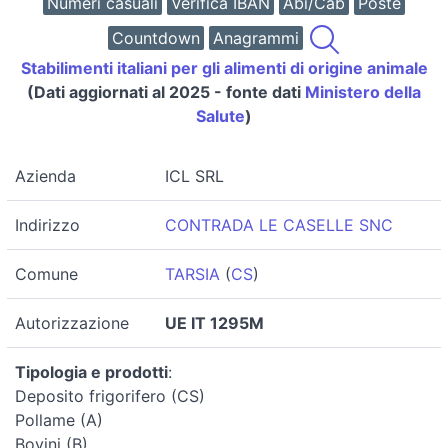
Numeri casuali
Verifica IBAN
Abi/Cab
Poste
Countdown
Anagrammi
Stabilimenti italiani per gli alimenti di origine animale
(Dati aggiornati al 2025 - fonte dati
Ministero della
Salute
)
Azienda
ICL SRL
Indirizzo
CONTRADA LE CASELLE SNC
Comune
TARSIA
(
CS
)
Autorizzazione
UE IT 1295M
Tipologia e prodotti
:
Deposito frigorifero (CS)
Pollame (A)
Bovini (B)