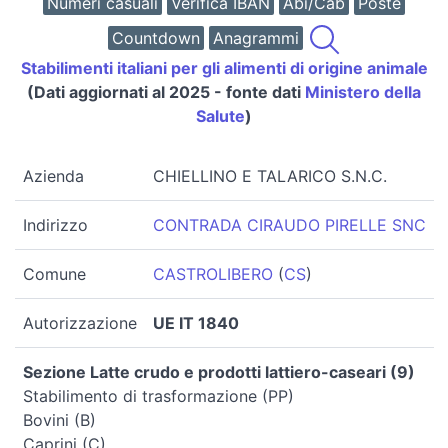
Numeri casuali
Verifica IBAN
Abi/Cab
Poste
Countdown
Anagrammi
Stabilimenti italiani per gli alimenti di origine animale
(Dati aggiornati al 2025 - fonte dati
Ministero della
Salute
)
Azienda
CHIELLINO E TALARICO S.N.C.
Indirizzo
CONTRADA CIRAUDO PIRELLE SNC
Comune
CASTROLIBERO
(
CS
)
Autorizzazione
UE IT 1840
Sezione Latte crudo e prodotti lattiero-caseari (9)
Stabilimento di trasformazione (PP)
Bovini (B)
Caprini (C)