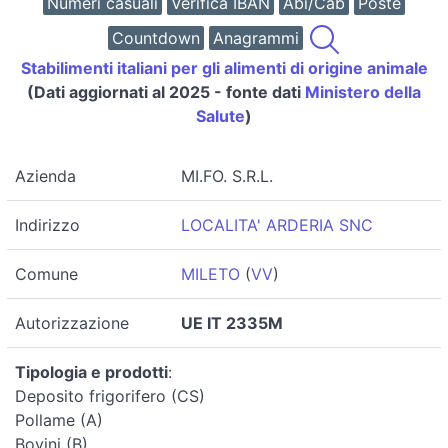
Numeri casuali
Verifica IBAN
Abi/Cab
Poste
Countdown
Anagrammi
Stabilimenti italiani per gli alimenti di origine animale
(Dati aggiornati al 2025 - fonte dati
Ministero della
Salute
)
Azienda
MI.FO. S.R.L.
Indirizzo
LOCALITA' ARDERIA SNC
Comune
MILETO
(
VV
)
Autorizzazione
UE IT 2335M
Tipologia e prodotti
:
Deposito frigorifero (CS)
Pollame (A)
Bovini (B)