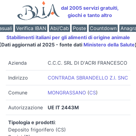
dal 2005 servizi gratuiti,
giochi e tanto altro
suali
Verifica IBAN
Abi/Cab
Poste
Countdown
Anagr
Stabilimenti italiani per gli alimenti di origine animale
(Dati aggiornati al 2025 - fonte dati
Ministero della Salute
Azienda
C.C.C. SRL DI D'ACRI FRANCESCO
Indirizzo
CONTRADA SBRANDELLO Z.I. SNC
Comune
MONGRASSANO
(
CS
)
Autorizzazione
UE IT 2443M
Tipologia e prodotti
:
Deposito frigorifero (CS)