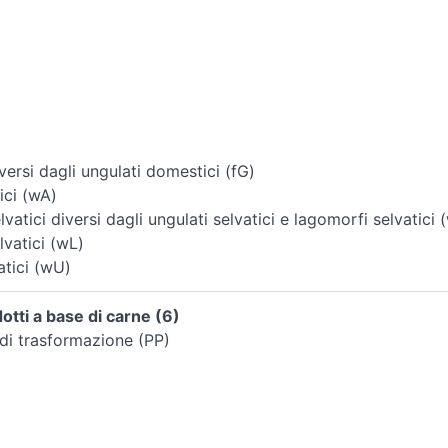
ersi dagli ungulati domestici (fG)
ici (wA)
vatici diversi dagli ungulati selvatici e lagomorfi selvatici 
vatici (wL)
atici (wU)
tti a base di carne (6)
di trasformazione (PP)