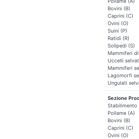
Pollame (A)
Bovini (B)
Caprini (C)
Ovini (O)
Suini (P)
Ratidi (R)
Solipedi (S)
Mammiferi div
Uccelli selvat
Mammiferi sel
Lagomorfi sel
Ungulati selv
Sezione Prodo
Stabilimento 
Pollame (A)
Bovini (B)
Caprini (C)
Ovini (O)