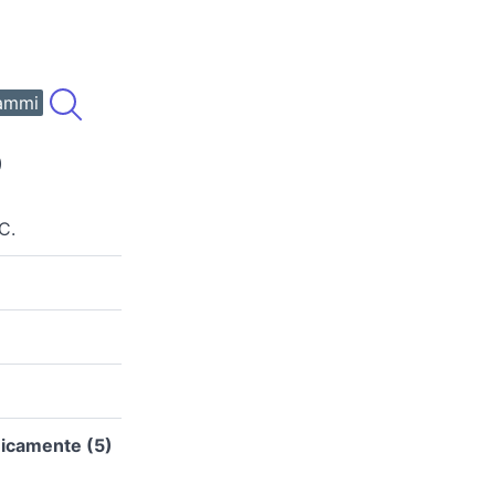
ammi
)
C.
nicamente (5)