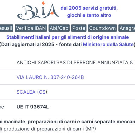
dal 2005 servizi gratuiti,
giochi e tanto altro
suali
Verifica IBAN
Abi/Cab
Poste
Countdown
Anagr
Stabilimenti italiani per gli alimenti di origine animale
(Dati aggiornati al 2025 - fonte dati
Ministero della Salute
ANTICHI SAPORI SAS DI PERRONE ANNUNZIATA & 
VIA LAURO N. 307-240-264B
SCALEA
(
CS
)
ne
UE IT 93674L
i macinate, preparazioni di carni e carni separate mecca
i produzione di preparazioni di carni (MP)