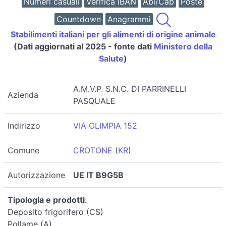
Numeri casuali
Verifica IBAN
Abi/Cab
Poste
Countdown
Anagrammi
Stabilimenti italiani per gli alimenti di origine animale
(Dati aggiornati al 2025 - fonte dati
Ministero della
Salute
)
A.M.V.P. S.N.C. DI PARRINELLI
Azienda
PASQUALE
Indirizzo
VIA OLIMPIA 152
Comune
CROTONE
(
KR
)
Autorizzazione
UE IT B9G5B
Tipologia e prodotti
:
Deposito frigorifero (CS)
Pollame (A)