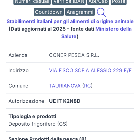
Numeri casuali
Verifica IBAN
Abi/Cab
Poste
Countdown
Anagrammi
Stabilimenti italiani per gli alimenti di origine animale
(Dati aggiornati al 2025 - fonte dati
Ministero della
Salute
)
Azienda
CONER PESCA S.R.L.
Indirizzo
VIA F.SCO SOFIA ALESSIO 229 E/F
Comune
TAURIANOVA
(
RC
)
Autorizzazione
UE IT K2N8D
Tipologia e prodotti
:
Deposito frigorifero (CS)
Sezione Prodotti della pesca (8)