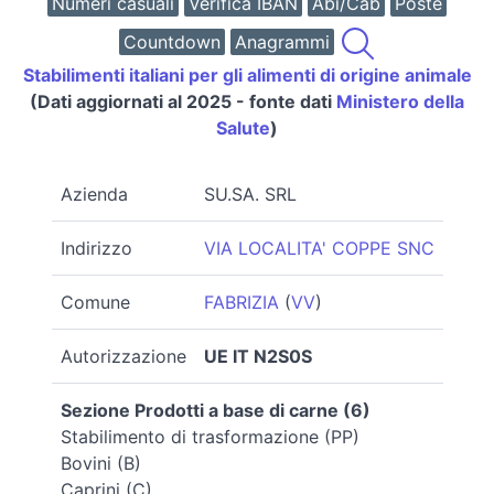
Numeri casuali
Verifica IBAN
Abi/Cab
Poste
Countdown
Anagrammi
Stabilimenti italiani per gli alimenti di origine animale
(Dati aggiornati al 2025 - fonte dati
Ministero della
Salute
)
Azienda
SU.SA. SRL
Indirizzo
VIA LOCALITA' COPPE SNC
Comune
FABRIZIA
(
VV
)
Autorizzazione
UE IT N2S0S
Sezione Prodotti a base di carne (6)
Stabilimento di trasformazione (PP)
Bovini (B)
Caprini (C)