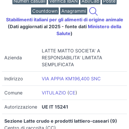
Numeri casuali
Verifica IBAN
Abi/Cab
Poste
Countdown
Anagrammi
Stabilimenti italiani per gli alimenti di origine animale
(Dati aggiornati al 2025 - fonte dati
Ministero della
Salute
)
LATTE MATTO SOCIETA' A
Azienda
RESPONSABILITA' LIMITATA
SEMPLIFICATA
Indirizzo
VIA APPIA KM196,400 SNC
Comune
VITULAZIO
(
CE
)
Autorizzazione
UE IT 15241
Sezione Latte crudo e prodotti lattiero-caseari (9)
Centro di raccolta (CC)