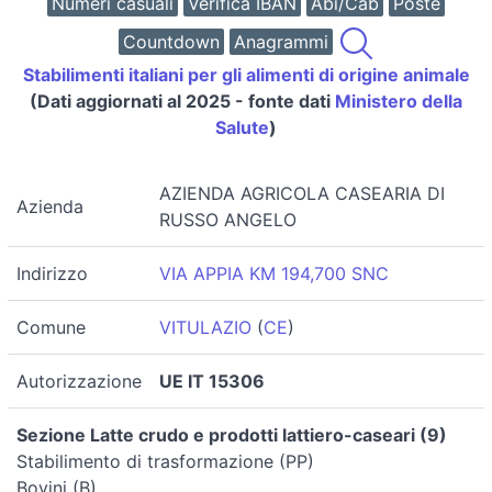
Numeri casuali
Verifica IBAN
Abi/Cab
Poste
Countdown
Anagrammi
Stabilimenti italiani per gli alimenti di origine animale
(Dati aggiornati al 2025 - fonte dati
Ministero della
Salute
)
AZIENDA AGRICOLA CASEARIA DI
Azienda
RUSSO ANGELO
Indirizzo
VIA APPIA KM 194,700 SNC
Comune
VITULAZIO
(
CE
)
Autorizzazione
UE IT 15306
Sezione Latte crudo e prodotti lattiero-caseari (9)
Stabilimento di trasformazione (PP)
Bovini (B)