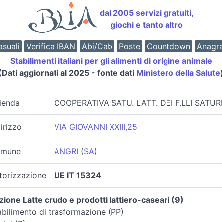
dal 2005 servizi gratuiti,
giochi e tanto altro
suali
Verifica IBAN
Abi/Cab
Poste
Countdown
Anagr
Stabilimenti italiani per gli alimenti di origine animale
(Dati aggiornati al 2025 - fonte dati
Ministero della Salute
ienda
COOPERATIVA SATU. LATT. DEI F.LLI SATU
dirizzo
VIA GIOVANNI XXIII,25
mune
ANGRI
(
SA
)
torizzazione
UE IT 15324
zione Latte crudo e prodotti lattiero-caseari (9)
abilimento di trasformazione (PP)