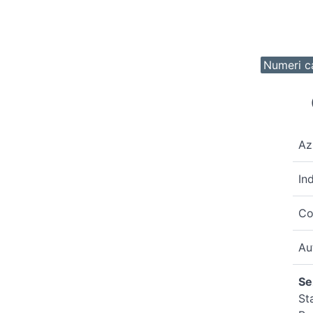
Numeri ca
Az
In
Co
Au
Se
St