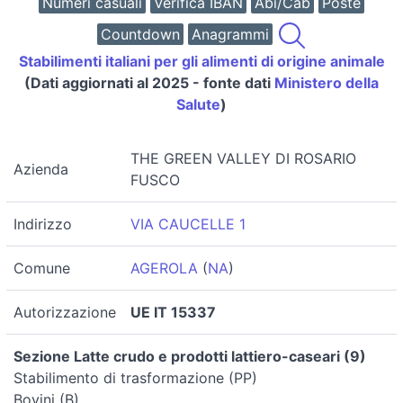
Numeri casuali
Verifica IBAN
Abi/Cab
Poste
Countdown
Anagrammi
Stabilimenti italiani per gli alimenti di origine animale
(Dati aggiornati al 2025 - fonte dati
Ministero della
Salute
)
THE GREEN VALLEY DI ROSARIO
Azienda
FUSCO
Indirizzo
VIA CAUCELLE 1
Comune
AGEROLA
(
NA
)
Autorizzazione
UE IT 15337
Sezione Latte crudo e prodotti lattiero-caseari (9)
Stabilimento di trasformazione (PP)
Bovini (B)