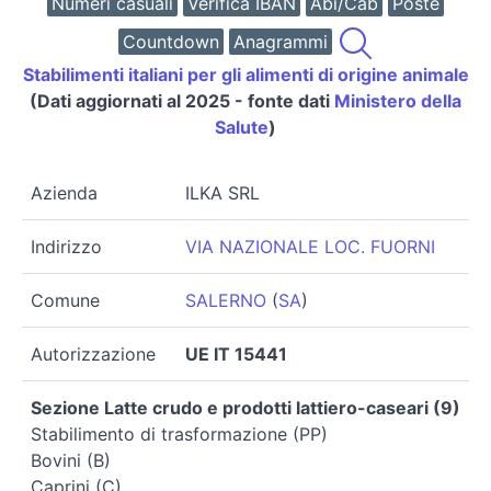
Numeri casuali
Verifica IBAN
Abi/Cab
Poste
Countdown
Anagrammi
Stabilimenti italiani per gli alimenti di origine animale
(Dati aggiornati al 2025 - fonte dati
Ministero della
Salute
)
Azienda
ILKA SRL
Indirizzo
VIA NAZIONALE LOC. FUORNI
Comune
SALERNO
(
SA
)
Autorizzazione
UE IT 15441
Sezione Latte crudo e prodotti lattiero-caseari (9)
Stabilimento di trasformazione (PP)
Bovini (B)
Caprini (C)