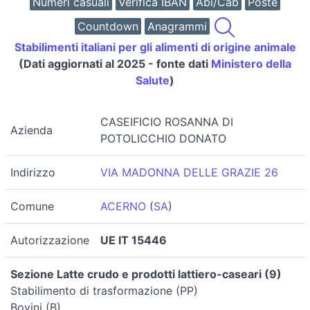
Numeri casuali
Verifica IBAN
Abi/Cab
Poste
Countdown
Anagrammi
Stabilimenti italiani per gli alimenti di origine animale
(Dati aggiornati al 2025 - fonte dati
Ministero della
Salute
)
CASEIFICIO ROSANNA DI
Azienda
POTOLICCHIO DONATO
Indirizzo
VIA MADONNA DELLE GRAZIE 26
Comune
ACERNO
(
SA
)
Autorizzazione
UE IT 15446
Sezione Latte crudo e prodotti lattiero-caseari (9)
Stabilimento di trasformazione (PP)
Bovini (B)