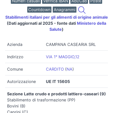
Numeri casuali
Verifica IBAN
Abi/Cab
Poste
Countdown
Anagrammi
Stabilimenti italiani per gli alimenti di origine animale
(Dati aggiornati al 2025 - fonte dati
Ministero della
Salute
)
Azienda
CAMPANA CASEARIA SRL
Indirizzo
VIA 1° MAGGIO,12
Comune
CARDITO
(
NA
)
Autorizzazione
UE IT 15605
Sezione Latte crudo e prodotti lattiero-caseari (9)
Stabilimento di trasformazione (PP)
Bovini (B)
Caprini (C)