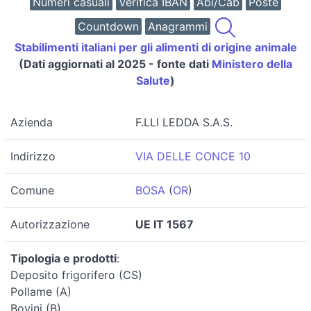
Numeri casuali
Verifica IBAN
Abi/Cab
Poste
Countdown
Anagrammi
Stabilimenti italiani per gli alimenti di origine animale
(Dati aggiornati al 2025 - fonte dati
Ministero della
Salute
)
Azienda
F.LLI LEDDA S.A.S.
Indirizzo
VIA DELLE CONCE 10
Comune
BOSA
(
OR
)
Autorizzazione
UE IT 1567
Tipologia e prodotti
:
Deposito frigorifero (CS)
Pollame (A)
Bovini (B)