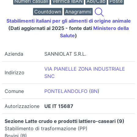
Numeri casuali
Verifica IBAN
Abi/Cab
Poste
Countdown
Anagrammi
Stabilimenti italiani per gli alimenti di origine animale
(Dati aggiornati al 2025 - fonte dati
Ministero della
Salute
)
Azienda
SANNIOLAT S.R.L.
VIA PIANELLE ZONA INDUSTRIALE
Indirizzo
SNC
Comune
PONTELANDOLFO
(
BN
)
Autorizzazione
UE IT 15687
Sezione Latte crudo e prodotti lattiero-caseari (9)
Stabilimento di trasformazione (PP)
Bovini (B)